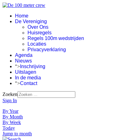
Home
De Vereniging
Over Ons
Huisregels
Regels 100m wedstrijden
Locaties
Privacyverklaring
Agenda
Nieuws
">
Inschrijving
Uitslagen
In de media
">
Contact
Zoeken
Sign In
By Year
By Month
By Week
Today
Jump to month