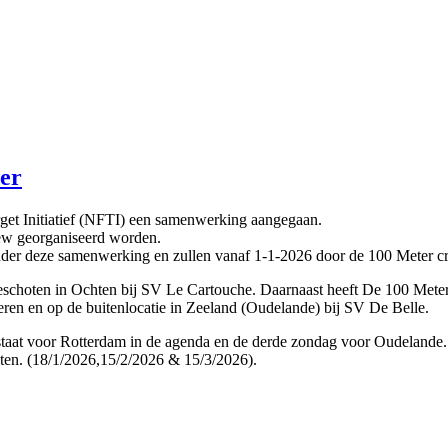
er
rget Initiatief (NFTI) een samenwerking aangegaan.
Crew georganiseerd worden.
onder deze samenwerking en zullen vanaf 1-1-2026 door de 100 Meter 
 geschoten in Ochten bij SV Le Cartouche. Daarnaast heeft De 100 Mete
en en op de buitenlocatie in Zeeland (Oudelande) bij SV De Belle.
staat voor Rotterdam in de agenda en de derde zondag voor Oudelande
chten. (18/1/2026,15/2/2026 & 15/3/2026).