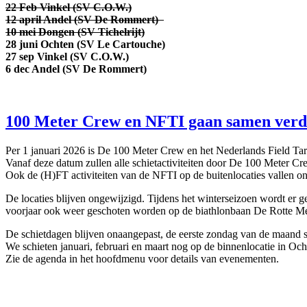
22 Feb Vinkel (SV C.O.W.)
12 april Andel (SV De Rommert)
10 mei Dongen (SV Tichelrijt)
28 juni Ochten (SV Le Cartouche)
27 sep Vinkel (SV C.O.W.)
6 dec Andel (SV De Rommert)
100 Meter Crew en NFTI gaan samen verd
Per 1 januari 2026 is De 100 Meter Crew en het Nederlands Field Ta
Vanaf deze datum zullen alle schietactiviteiten door De 100 Meter 
Ook de (H)FT activiteiten van de NFTI op de buitenlocaties vallen 
De locaties blijven ongewijzigd. Tijdens het winterseizoen wordt er
voorjaar ook weer geschoten worden op de biathlonbaan De Rotte Mer
De schietdagen blijven onaangepast, de eerste zondag van de maand 
We schieten januari, februari en maart nog op de binnenlocatie in O
Zie de agenda in het hoofdmenu voor details van evenementen.