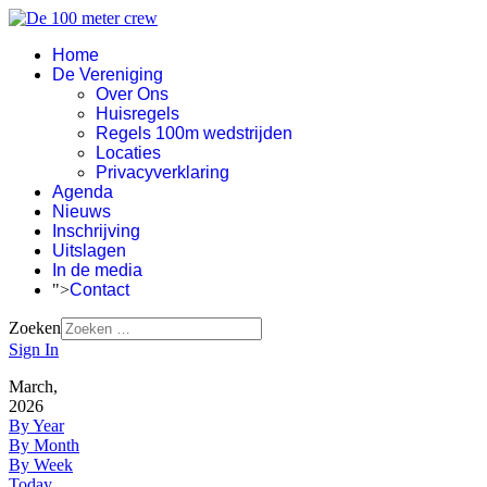
Home
De Vereniging
Over Ons
Huisregels
Regels 100m wedstrijden
Locaties
Privacyverklaring
Agenda
Nieuws
Inschrijving
Uitslagen
In de media
">
Contact
Zoeken
Sign In
March,
2026
By Year
By Month
By Week
Today