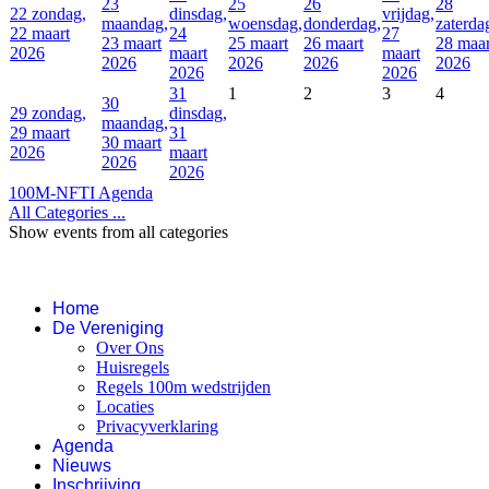
23
25
26
28
22
zondag,
dinsdag,
vrijdag,
maandag,
woensdag,
donderdag,
zaterda
22 maart
24
27
23 maart
25 maart
26 maart
28 maar
2026
maart
maart
2026
2026
2026
2026
2026
2026
31
1
2
3
4
30
29
zondag,
dinsdag,
maandag,
29 maart
31
30 maart
2026
maart
2026
2026
100M-NFTI Agenda
All Categories ...
Show events from all categories
Home
De Vereniging
Over Ons
Huisregels
Regels 100m wedstrijden
Locaties
Privacyverklaring
Agenda
Nieuws
Inschrijving