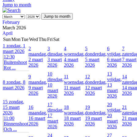
Jump to month
Jump to month
February
March 2026
April
Sun
Mon
Tue
Wed
Thu
Fri
Sat
1
zondag, 1
2
3
4
5
6
7
maart 2026
maandag,
dinsdag,
woensdag,
donderdag,
vrijdag,
zaterda
12:30
2 maart
3 maart
4 maart
5 maart
6 maart
7 maart
Buitenshoot
2026
2026
2026
2026
2026
2026
Rot ...
10
13
9
11
12
14
dinsdag,
vrijdag,
8
zondag, 8
maandag,
woensdag,
donderdag,
zaterda
10
13
maart 2026
9 maart
11 maart
12 maart
14 maar
maart
maart
2026
2026
2026
2026
2026
2026
15
zondag,
17
20
15 maart
16
18
19
21
dinsdag,
vrijdag,
2026
maandag,
woensdag,
donderdag,
zaterda
17
20
11:00
16 maart
18 maart
19 maart
21 maar
maart
maart
Binnenshoot
2026
2026
2026
2026
2026
2026
Och ...
24
27