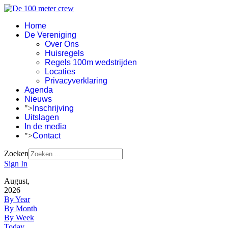
Home
De Vereniging
Over Ons
Huisregels
Regels 100m wedstrijden
Locaties
Privacyverklaring
Agenda
Nieuws
">
Inschrijving
Uitslagen
In de media
">
Contact
Zoeken
Sign In
August,
2026
By Year
By Month
By Week
Today