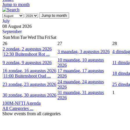
Jump to month
Jump to month
July
08 August 2026
September
Sun
Mon
Tue
Wed
Thu
Fri
Sat
26
27
28
2
zondag, 2 augustus 2026
3
maandag, 3 augustus 2026
4
dinsdag
12:30 Buitenshoot Rot ...
10
maandag, 10 augustus
9
zondag, 9 augustus 2026
11
dinsda
2026
16
zondag, 16 augustus 2026
17
maandag, 17 augustus
18
dinsda
11:00 Buitenshoot Oud ...
2026
24
maandag, 24 augustus
23
zondag, 23 augustus 2026
25
dinsda
2026
31
maandag, 31 augustus
1
30
zondag, 30 augustus 2026
2026
100M-NFTI Agenda
All Categories ...
Show events from all categories