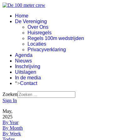
Home
De Vereniging
Over Ons
Huisregels
Regels 100m wedstrijden
Locaties
Privacyverklaring
Agenda
Nieuws
Inschrijving
Uitslagen
In de media
">
Contact
Zoeken
Sign In
May,
2025
By Year
By Month
By Week
Today