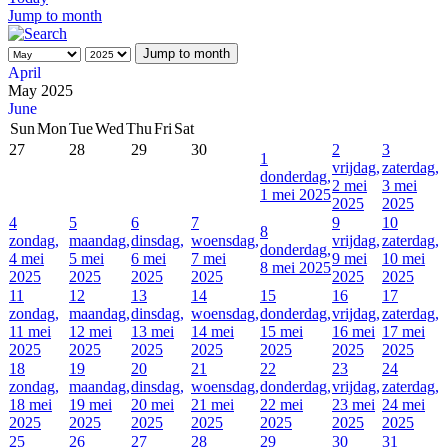
Jump to month
Jump to month
April
May 2025
June
Sun
Mon
Tue
Wed
Thu
Fri
Sat
27
28
29
30
2
3
1
vrijdag,
zaterdag,
donderdag,
2 mei
3 mei
1 mei 2025
2025
2025
4
5
6
7
9
10
8
zondag,
maandag,
dinsdag,
woensdag,
vrijdag,
zaterdag,
donderdag,
4 mei
5 mei
6 mei
7 mei
9 mei
10 mei
8 mei 2025
2025
2025
2025
2025
2025
2025
11
12
13
14
15
16
17
zondag,
maandag,
dinsdag,
woensdag,
donderdag,
vrijdag,
zaterdag,
11 mei
12 mei
13 mei
14 mei
15 mei
16 mei
17 mei
2025
2025
2025
2025
2025
2025
2025
18
19
20
21
22
23
24
zondag,
maandag,
dinsdag,
woensdag,
donderdag,
vrijdag,
zaterdag,
18 mei
19 mei
20 mei
21 mei
22 mei
23 mei
24 mei
2025
2025
2025
2025
2025
2025
2025
25
26
27
28
29
30
31