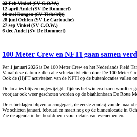
22 Feb Vinkel (SV C.O.W.)
12 april Andel (SV De Rommert)
10 mei Dongen (SV Tichelrijt)
28 juni Ochten (SV Le Cartouche)
27 sep Vinkel (SV C.O.W.)
6 dec Andel (SV De Rommert)
100 Meter Crew en NFTI gaan samen verd
Per 1 januari 2026 is De 100 Meter Crew en het Nederlands Field Ta
Vanaf deze datum zullen alle schietactiviteiten door De 100 Meter 
Ook de (H)FT activiteiten van de NFTI op de buitenlocaties vallen 
De locaties blijven ongewijzigd. Tijdens het winterseizoen wordt er
voorjaar ook weer geschoten worden op de biathlonbaan De Rotte Mer
De schietdagen blijven onaangepast, de eerste zondag van de maand 
We schieten januari, februari en maart nog op de binnenlocatie in O
Zie de agenda in het hoofdmenu voor details van evenementen.