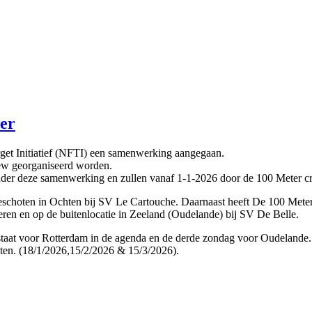
er
rget Initiatief (NFTI) een samenwerking aangegaan.
Crew georganiseerd worden.
onder deze samenwerking en zullen vanaf 1-1-2026 door de 100 Meter 
 geschoten in Ochten bij SV Le Cartouche. Daarnaast heeft De 100 Mete
en en op de buitenlocatie in Zeeland (Oudelande) bij SV De Belle.
staat voor Rotterdam in de agenda en de derde zondag voor Oudelande
chten. (18/1/2026,15/2/2026 & 15/3/2026).