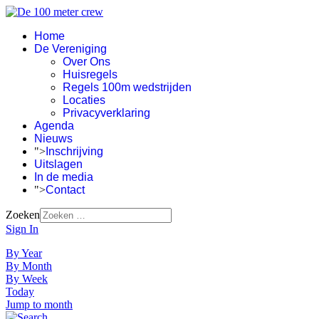
Home
De Vereniging
Over Ons
Huisregels
Regels 100m wedstrijden
Locaties
Privacyverklaring
Agenda
Nieuws
">
Inschrijving
Uitslagen
In de media
">
Contact
Zoeken
Sign In
By Year
By Month
By Week
Today
Jump to month