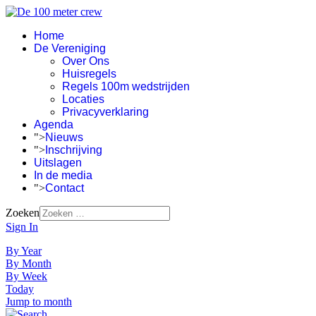
Home
De Vereniging
Over Ons
Huisregels
Regels 100m wedstrijden
Locaties
Privacyverklaring
Agenda
">
Nieuws
">
Inschrijving
Uitslagen
In de media
">
Contact
Zoeken
Sign In
By Year
By Month
By Week
Today
Jump to month