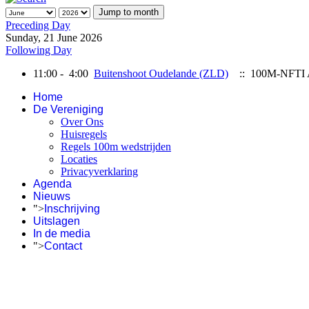
Jump to month
Preceding Day
Sunday, 21 June 2026
Following Day
11:00 - 4:00
Buitenshoot Oudelande (ZLD)
:: 100M-NFTI 
Home
De Vereniging
Over Ons
Huisregels
Regels 100m wedstrijden
Locaties
Privacyverklaring
Agenda
Nieuws
">
Inschrijving
Uitslagen
In de media
">
Contact