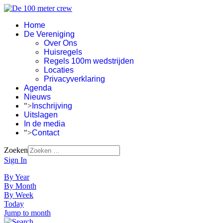
Home
De Vereniging
Over Ons
Huisregels
Regels 100m wedstrijden
Locaties
Privacyverklaring
Agenda
Nieuws
">
Inschrijving
Uitslagen
In de media
">
Contact
Zoeken
Sign In
By Year
By Month
By Week
Today
Jump to month