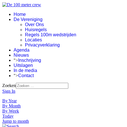
Home
De Vereniging
Over Ons
Huisregels
Regels 100m wedstrijden
Locaties
Privacyverklaring
Agenda
Nieuws
">
Inschrijving
Uitslagen
In de media
">
Contact
Zoeken
Sign In
By Year
By Month
By Week
Today
Jump to month