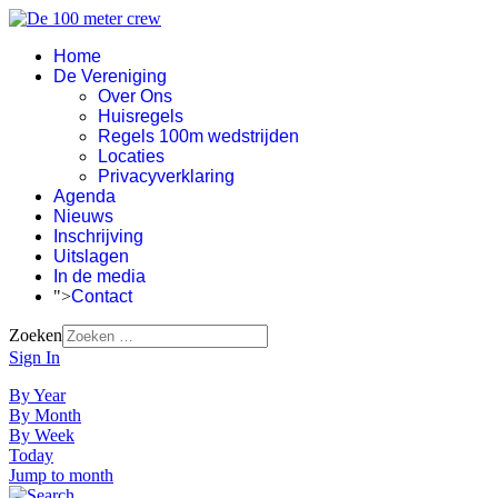
Home
De Vereniging
Over Ons
Huisregels
Regels 100m wedstrijden
Locaties
Privacyverklaring
Agenda
Nieuws
Inschrijving
Uitslagen
In de media
">
Contact
Zoeken
Sign In
By Year
By Month
By Week
Today
Jump to month