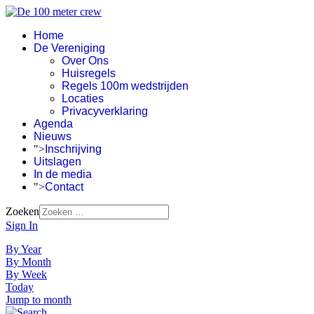
Home
De Vereniging
Over Ons
Huisregels
Regels 100m wedstrijden
Locaties
Privacyverklaring
Agenda
Nieuws
">
Inschrijving
Uitslagen
In de media
">
Contact
Zoeken
Sign In
By Year
By Month
By Week
Today
Jump to month